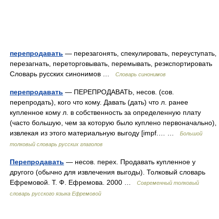
перепродавать
— перезагонять, спекулировать, переуступать,
перезагнать, переторговывать, перемывать, реэкспортировать
Словарь русских синонимов …
Словарь синонимов
перепродавать
— ПЕРЕПРОДАВАТЬ, несов. (сов.
перепродать), кого что кому. Давать (дать) что л. ранее
купленное кому л. в собственность за определенную плату
(часто большую, чем за которую было куплено первоначально),
извлекая из этого материальную выгоду [impf.… …
Большой
толковый словарь русских глаголов
Перепродавать
— несов. перех. Продавать купленное у
другого (обычно для извлечения выгоды). Толковый словарь
Ефремовой. Т. Ф. Ефремова. 2000 …
Современный толковый
словарь русского языка Ефремовой