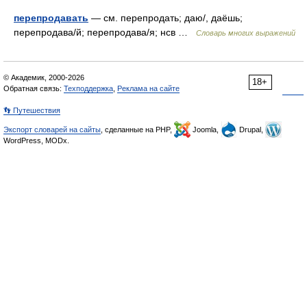
перепродавать
— см. перепродать; даю/, даёшь;
перепродава/й; перепродава/я; нсв …
Словарь многих выражений
© Академик, 2000-2026
18+
Обратная связь:
Техподдержка
,
Реклама на сайте
👣 Путешествия
Экспорт словарей на сайты
, сделанные на PHP,
Joomla,
Drupal,
WordPress, MODx.